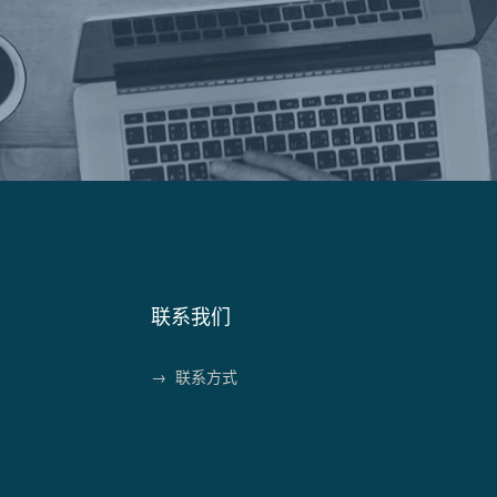
联系我们
→
联系方式