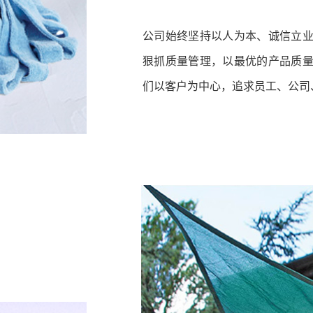
公司始终坚持以人为本、诚信立
狠抓质量管理，以最优的产品质
们以客户为中心，追求员工、公司