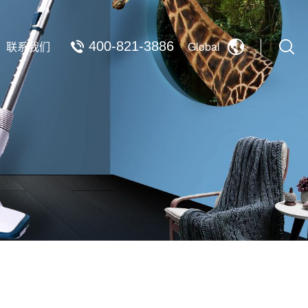
联系我们
400-821-3886
Global