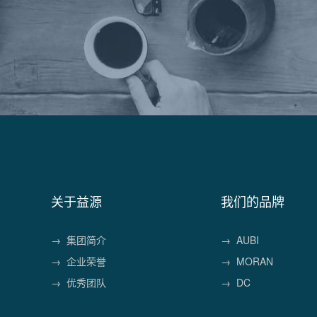
关于益源
我们的品牌
→
集团简介
→
AUBI
→
企业荣誉
→
MORAN
→
优秀团队
→
DC