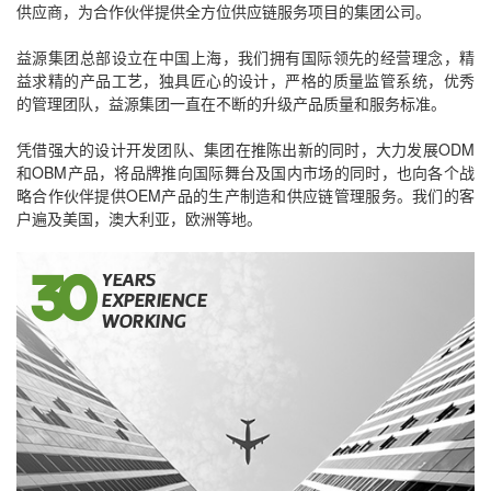
供应商，为合作伙伴提供全方位供应链服务项目的集团公司。
益源集团总部设立在中国上海，我们拥有国际领先的经营理念，精
益求精的产品工艺，独具匠心的设计，严格的质量监管系统，优秀
的管理团队，益源集团一直在不断的升级产品质量和服务标准。
凭借强大的设计开发团队、集团在推陈出新的同时，大力发展ODM
和OBM产品，将品牌推向国际舞台及国内市场的同时
，
也向各个战
略合作伙伴提供OEM产品的生产制造和供应链管理服务。我们的客
户遍及美国，澳大利亚，欧洲等地。
YEARS
30
EXPERIENCE
WORKING