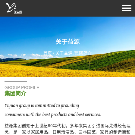
关于益源
首页
/
关于益源
/
集团简介
GROUP PROFILE
集团简介
Yiyuan group is committed to providing
consumers with the best products and best services.
益源集团创始于上世纪90年代初，多年来集团引进国际先进经营理
念，是一家以家居用品、日用清洁品、园林园艺、家具的制造商和